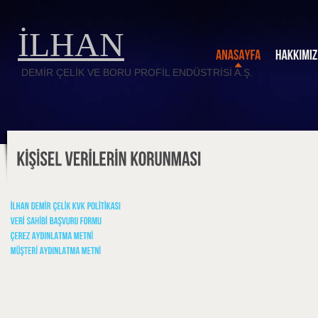
İLHAN
DEMİR ÇELİK VE BORU PROFİL ENDÜSTRİSİ A.Ş.