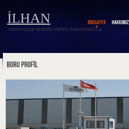
İLHAN
DEMİR ÇELİK VE BORU PROFİL ENDÜSTRİSİ A.Ş.